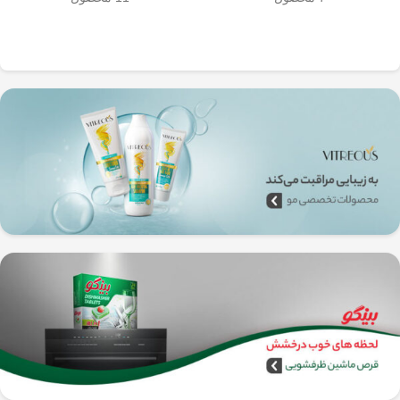
به‌راحتی جدا می‌شن و تمیز می‌شن
🧼
آشپزخانه شما تضمین
🚿
می‌کند.
✅
بدون نیاز به برق و دستگاه‌های
گران‌قیمت
–
همه‌جا، حتی تو سفر هم
می‌تونی ازش استفاده کنی!
🚗🏕️
🛠️
چطور از فرنچ پرس
استیل استفاده کنیم؟
1️⃣
پودر قهوه آسیاب متوسط
(حدود
10
تا 15 گرم برای هر فنجان
) رو داخل
فرنچ پرس بریز. 🌰☕
2️⃣
آب داغ (نه جوش!)
با دمای حدود
90
درجه سانتی‌گراد
رو اضافه کن. ♨️
3️⃣ قهوه رو
به‌آرومی هم بزن
تا طعم و
عطرش آزاد بشه. 🌀
4️⃣ درب فرنچ پرس رو بذار و
3 تا 5
دقیقه صبر کن
تا عصاره قهوه به خوبی
خارج بشه. ⏳
5️⃣
اهرم استیل رو آروم و یکنواخت
فشار بده
تا قهوه آماده سرو بشه. 🤏
6️⃣
تمام شد!
حالا قهوه‌ی دمی