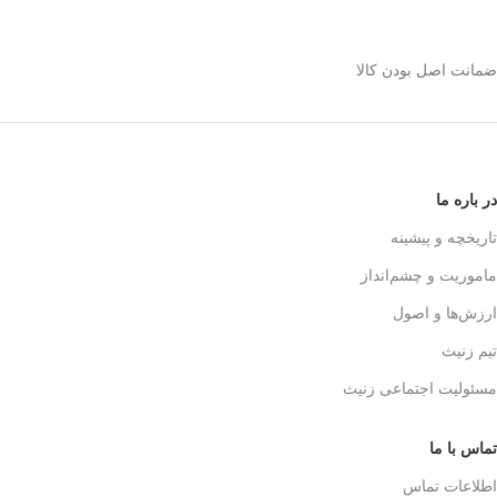
استیل 600 میلی رو
انتخاب کنیم؟
ضمانت اصل بودن کالا
✅
بدنه مقاوم و بادوام – استیل ضدزنگ
🏅
304
✅
حفظ طعم واقعی قهوه – فیلتر 3 لایه
استیل
☕👌
✅
قابل استفاده در خانه، محل کار و
در باره ما
سفر
🚗🏕️
✅
بدون نیاز به دستگاه‌های برقی
تاریخچه و پیشینه
گران‌قیمت
💰
ماموریت و چشم‌انداز
✅
قهوه‌سازی به سبک حرفه‌ای‌ها – لذت
یه دم‌آوری واقعی!
🎩☕
ارزش‌ها و اصول
تیم زنیث
مسئولیت اجتماعی زنیث
تماس با ما
اطلاعات تماس