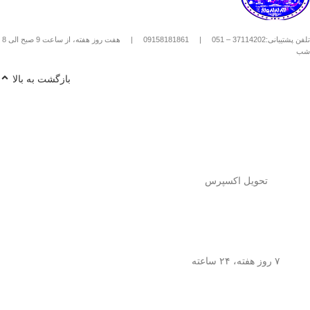
استیل استفاده کنیم؟
1️⃣
پودر قهوه آسیاب متوسط
(حدود
10
تلفن پشتیبانی:37114202 – 051
|
09158181861
|
هفت روز هفته، از ساعت 9 صبح الی 8
تا 15 گرم برای هر فنجان
) رو داخل
شب
فرنچ پرس بریز. 🌰☕
2️⃣
آب داغ (نه جوش!)
با دمای حدود
90
بازگشت به بالا
درجه سانتی‌گراد
رو اضافه کن. ♨️
3️⃣ قهوه رو
به‌آرومی هم بزن
تا طعم و
عطرش آزاد بشه. 🌀
4️⃣ درب فرنچ پرس رو بذار و
3 تا 5
دقیقه صبر کن
تا عصاره قهوه به خوبی
خارج بشه. ⏳
5️⃣
اهرم استیل رو آروم و یکنواخت
فشار بده
تا قهوه آماده سرو بشه. 🤏
تحویل اکسپرس
6️⃣
تمام شد!
حالا قهوه‌ی دمی
خوش‌طعم و عطر خودتو داخل فنجون
بریز و ازش لذت ببر! ☕😍
💡
نکته:
این فرنچ پرس فقط برای قهوه
نیست! می‌تونی باهاش
چای طبیعی و
۷ روز هفته، ۲۴ ساعته
انواع دمنوش‌های گیاهی
هم درست
کنی! 🌿🍵
🎯
چرا فرنچ پرس