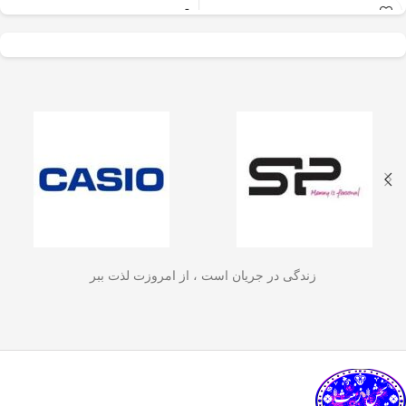
عالی برای آسیاب سریع
✅
جنس بدنه از استیل ضدزنگ 304
–
و یکنواخت دانه‌های
مقاوم، بادوام و لاکچری!
🏆💪
✅
ظرفیت 600 میلی‌لیتر
– مناسب برای
قهوه، ادویه‌جات، شکر
3 تا 4 فنجان قهوه تازه
☕☕☕
و آجیل
است. دستگاه
✅
فیلتر استیل 3 لایه
–
جلوگیری از ورود
ذرات قهوه به نوشیدنی
🏅🛡️
دارای طراحی ایمن
✅
حفظ دمای قهوه برای مدت
(فعال شدن با فشار
طولانی‌تر
–
دیگه لازم نیست قهوه‌ات
زود سرد بشه!
🔥♨️
درب) و بدنه‌ای مقاوم و
✅
قابل استفاده برای قهوه، چای و
سبک است که استفاده
انواع دمنوش گیاهی
🍃🍵
✅
دسته‌ی عایق حرارت
–
برای راحتی
آسان و حفظ تازگی
بیشتر و جلوگیری از سوختگی
🤲🔥
مواد غذایی را در
✅
شستشوی راحت و سریع
–
قطعاتش
زندگی در جریان است ، از امروزت لذت ببر
به‌راحتی جدا می‌شن و تمیز می‌شن
🧼
آشپزخانه شما تضمین
🚿
می‌کند.
✅
بدون نیاز به برق و دستگاه‌های
گران‌قیمت
–
همه‌جا، حتی تو سفر هم
link happy luke
می‌تونی ازش استفاده کنی!
🚗🏕️
🛠️
چطور از فرنچ پرس