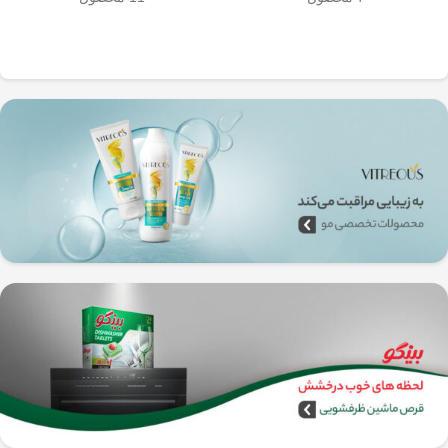
به‌راحتی جدا می‌شن و تمیز می‌شن
🧼
آشپزخانه شما تضمین
🚿
می‌کند.
✅
بدون نیاز به برق و دستگاه‌های
گران‌قیمت
–
همه‌جا، حتی تو سفر هم
می‌تونی ازش استفاده کنی!
🚗🏕️
🛠️
چطور از فرنچ پرس
استیل استفاده کنیم؟
1️⃣
پودر قهوه آسیاب متوسط
(حدود
10
تا 15 گرم برای هر فنجان
) رو داخل
فرنچ پرس بریز. 🌰☕
2️⃣
آب داغ (نه جوش!)
با دمای حدود
90
درجه سانتی‌گراد
رو اضافه کن. ♨️
3️⃣ قهوه رو
به‌آرومی هم بزن
تا طعم و
عطرش آزاد بشه. 🌀
4️⃣ درب فرنچ پرس رو بذار و
3 تا 5
دقیقه صبر کن
تا عصاره قهوه به خوبی
خارج بشه. ⏳
5️⃣
اهرم استیل رو آروم و یکنواخت
فشار بده
تا قهوه آماده سرو بشه. 🤏
6️⃣
تمام شد!
حالا قهوه‌ی دمی