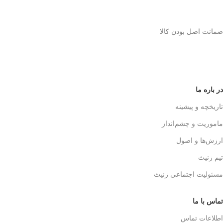
استیل 600 میلی رو
انتخاب کنیم؟
ضمانت اصل بودن کالا
✅
بدنه مقاوم و بادوام – استیل ضدزنگ
🏅
304
✅
حفظ طعم واقعی قهوه – فیلتر 3 لایه
استیل
☕👌
✅
قابل استفاده در خانه، محل کار و
در باره ما
سفر
🚗🏕️
✅
بدون نیاز به دستگاه‌های برقی
تاریخچه و پیشینه
گران‌قیمت
💰
ماموریت و چشم‌انداز
✅
قهوه‌سازی به سبک حرفه‌ای‌ها – لذت
یه دم‌آوری واقعی!
🎩☕
ارزش‌ها و اصول
تیم زنیث
مسئولیت اجتماعی زنیث
تماس با ما
اطلاعات تماس