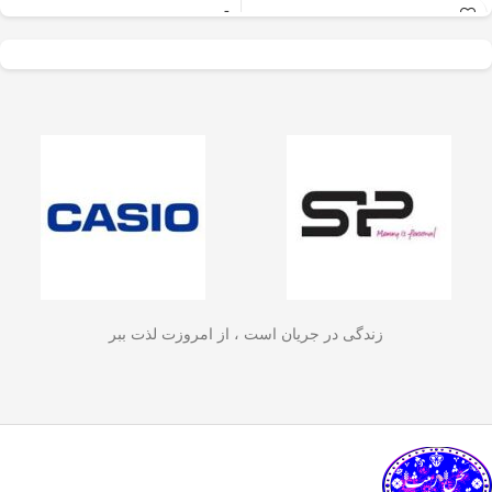
عالی برای آسیاب سریع
✅
جنس بدنه از استیل ضدزنگ 304
–
و یکنواخت دانه‌های
مقاوم، بادوام و لاکچری!
🏆💪
✅
ظرفیت 600 میلی‌لیتر
– مناسب برای
قهوه، ادویه‌جات، شکر
3 تا 4 فنجان قهوه تازه
☕☕☕
و آجیل
است. دستگاه
✅
فیلتر استیل 3 لایه
–
جلوگیری از ورود
ذرات قهوه به نوشیدنی
🏅🛡️
دارای طراحی ایمن
✅
حفظ دمای قهوه برای مدت
(فعال شدن با فشار
طولانی‌تر
–
دیگه لازم نیست قهوه‌ات
زود سرد بشه!
🔥♨️
درب) و بدنه‌ای مقاوم و
✅
قابل استفاده برای قهوه، چای و
سبک است که استفاده
انواع دمنوش گیاهی
🍃🍵
✅
دسته‌ی عایق حرارت
–
برای راحتی
آسان و حفظ تازگی
بیشتر و جلوگیری از سوختگی
🤲🔥
مواد غذایی را در
✅
شستشوی راحت و سریع
–
قطعاتش
زندگی در جریان است ، از امروزت لذت ببر
به‌راحتی جدا می‌شن و تمیز می‌شن
🧼
آشپزخانه شما تضمین
🚿
می‌کند.
✅
بدون نیاز به برق و دستگاه‌های
گران‌قیمت
–
همه‌جا، حتی تو سفر هم
link happy luke
می‌تونی ازش استفاده کنی!
🚗🏕️
🛠️
چطور از فرنچ پرس