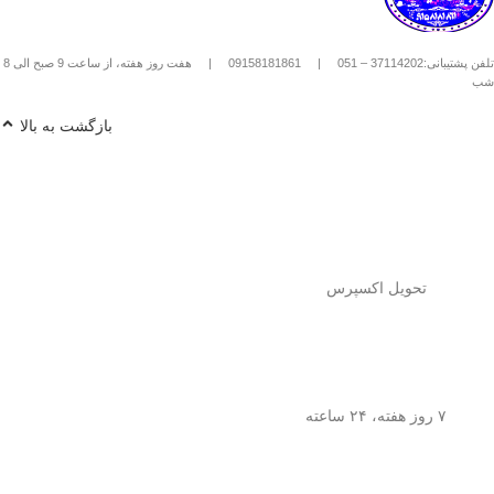
استیل استفاده کنیم؟
1️⃣
پودر قهوه آسیاب متوسط
(حدود
10
تلفن پشتیبانی:37114202 – 051
|
09158181861
|
هفت روز هفته، از ساعت 9 صبح الی 8
تا 15 گرم برای هر فنجان
) رو داخل
شب
فرنچ پرس بریز. 🌰☕
2️⃣
آب داغ (نه جوش!)
با دمای حدود
90
بازگشت به بالا
درجه سانتی‌گراد
رو اضافه کن. ♨️
3️⃣ قهوه رو
به‌آرومی هم بزن
تا طعم و
عطرش آزاد بشه. 🌀
4️⃣ درب فرنچ پرس رو بذار و
3 تا 5
دقیقه صبر کن
تا عصاره قهوه به خوبی
خارج بشه. ⏳
5️⃣
اهرم استیل رو آروم و یکنواخت
فشار بده
تا قهوه آماده سرو بشه. 🤏
تحویل اکسپرس
6️⃣
تمام شد!
حالا قهوه‌ی دمی
خوش‌طعم و عطر خودتو داخل فنجون
بریز و ازش لذت ببر! ☕😍
💡
نکته:
این فرنچ پرس فقط برای قهوه
نیست! می‌تونی باهاش
چای طبیعی و
۷ روز هفته، ۲۴ ساعته
انواع دمنوش‌های گیاهی
هم درست
کنی! 🌿🍵
🎯
چرا فرنچ پرس