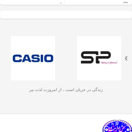
عالی برای آسیاب سریع
✅
جنس بدنه از استیل ضدزنگ 304
–
و یکنواخت دانه‌های
مقاوم، بادوام و لاکچری!
🏆💪
✅
ظرفیت 600 میلی‌لیتر
– مناسب برای
قهوه، ادویه‌جات، شکر
3 تا 4 فنجان قهوه تازه
☕☕☕
و آجیل
است. دستگاه
✅
فیلتر استیل 3 لایه
–
جلوگیری از ورود
ذرات قهوه به نوشیدنی
🏅🛡️
دارای طراحی ایمن
✅
حفظ دمای قهوه برای مدت
(فعال شدن با فشار
طولانی‌تر
–
دیگه لازم نیست قهوه‌ات
زود سرد بشه!
🔥♨️
درب) و بدنه‌ای مقاوم و
✅
قابل استفاده برای قهوه، چای و
سبک است که استفاده
انواع دمنوش گیاهی
🍃🍵
✅
دسته‌ی عایق حرارت
–
برای راحتی
آسان و حفظ تازگی
بیشتر و جلوگیری از سوختگی
🤲🔥
مواد غذایی را در
✅
شستشوی راحت و سریع
–
قطعاتش
زندگی در جریان است ، از امروزت لذت ببر
به‌راحتی جدا می‌شن و تمیز می‌شن
🧼
آشپزخانه شما تضمین
🚿
می‌کند.
✅
بدون نیاز به برق و دستگاه‌های
گران‌قیمت
–
همه‌جا، حتی تو سفر هم
link happy luke
می‌تونی ازش استفاده کنی!
🚗🏕️
🛠️
چطور از فرنچ پرس