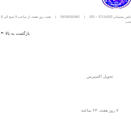
استیل استفاده کنیم؟
1️⃣
پودر قهوه آسیاب متوسط
(حدود
10
تلفن پشتیبانی:37114202 – 051
|
09158181861
|
هفت روز هفته، از ساعت 9 صبح الی 8
تا 15 گرم برای هر فنجان
) رو داخل
شب
فرنچ پرس بریز. 🌰☕
2️⃣
آب داغ (نه جوش!)
با دمای حدود
90
بازگشت به بالا
درجه سانتی‌گراد
رو اضافه کن. ♨️
3️⃣ قهوه رو
به‌آرومی هم بزن
تا طعم و
عطرش آزاد بشه. 🌀
4️⃣ درب فرنچ پرس رو بذار و
3 تا 5
دقیقه صبر کن
تا عصاره قهوه به خوبی
خارج بشه. ⏳
5️⃣
اهرم استیل رو آروم و یکنواخت
فشار بده
تا قهوه آماده سرو بشه. 🤏
تحویل اکسپرس
6️⃣
تمام شد!
حالا قهوه‌ی دمی
خوش‌طعم و عطر خودتو داخل فنجون
بریز و ازش لذت ببر! ☕😍
💡
نکته:
این فرنچ پرس فقط برای قهوه
نیست! می‌تونی باهاش
چای طبیعی و
۷ روز هفته، ۲۴ ساعته
انواع دمنوش‌های گیاهی
هم درست
کنی! 🌿🍵
🎯
چرا فرنچ پرس