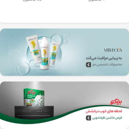
به‌راحتی جدا می‌شن و تمیز می‌شن
🧼
آشپزخانه شما تضمین
🚿
می‌کند.
✅
بدون نیاز به برق و دستگاه‌های
گران‌قیمت
–
همه‌جا، حتی تو سفر هم
می‌تونی ازش استفاده کنی!
🚗🏕️
🛠️
چطور از فرنچ پرس
استیل استفاده کنیم؟
1️⃣
پودر قهوه آسیاب متوسط
(حدود
10
تا 15 گرم برای هر فنجان
) رو داخل
فرنچ پرس بریز. 🌰☕
2️⃣
آب داغ (نه جوش!)
با دمای حدود
90
درجه سانتی‌گراد
رو اضافه کن. ♨️
3️⃣ قهوه رو
به‌آرومی هم بزن
تا طعم و
عطرش آزاد بشه. 🌀
4️⃣ درب فرنچ پرس رو بذار و
3 تا 5
دقیقه صبر کن
تا عصاره قهوه به خوبی
خارج بشه. ⏳
5️⃣
اهرم استیل رو آروم و یکنواخت
فشار بده
تا قهوه آماده سرو بشه. 🤏
6️⃣
تمام شد!
حالا قهوه‌ی دمی