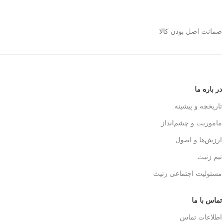
استیل 600 میلی رو
انتخاب کنیم؟
ضمانت اصل بودن کالا
✅
بدنه مقاوم و بادوام – استیل ضدزنگ
🏅
304
✅
حفظ طعم واقعی قهوه – فیلتر 3 لایه
استیل
☕👌
✅
قابل استفاده در خانه، محل کار و
در باره ما
سفر
🚗🏕️
✅
بدون نیاز به دستگاه‌های برقی
تاریخچه و پیشینه
گران‌قیمت
💰
ماموریت و چشم‌انداز
✅
قهوه‌سازی به سبک حرفه‌ای‌ها – لذت
یه دم‌آوری واقعی!
🎩☕
ارزش‌ها و اصول
تیم زنیث
مسئولیت اجتماعی زنیث
تماس با ما
اطلاعات تماس