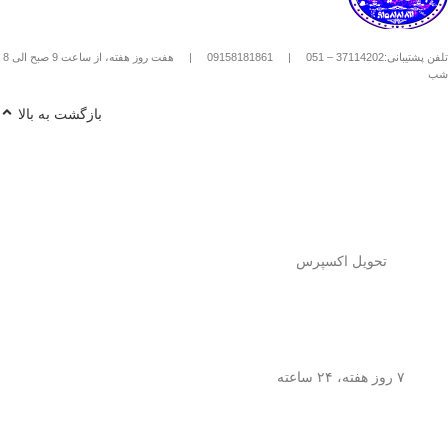
استیل استفاده کنیم؟
1️⃣
پودر قهوه آسیاب متوسط
(حدود
10
تلفن پشتیبانی:37114202 – 051
|
09158181861
|
هفت روز هفته، از ساعت 9 صبح الی 8
تا 15 گرم برای هر فنجان
) رو داخل
شب
فرنچ پرس بریز. 🌰☕
2️⃣
آب داغ (نه جوش!)
با دمای حدود
90
بازگشت به بالا
درجه سانتی‌گراد
رو اضافه کن. ♨️
3️⃣ قهوه رو
به‌آرومی هم بزن
تا طعم و
عطرش آزاد بشه. 🌀
4️⃣ درب فرنچ پرس رو بذار و
3 تا 5
دقیقه صبر کن
تا عصاره قهوه به خوبی
خارج بشه. ⏳
5️⃣
اهرم استیل رو آروم و یکنواخت
فشار بده
تا قهوه آماده سرو بشه. 🤏
تحویل اکسپرس
6️⃣
تمام شد!
حالا قهوه‌ی دمی
خوش‌طعم و عطر خودتو داخل فنجون
بریز و ازش لذت ببر! ☕😍
💡
نکته:
این فرنچ پرس فقط برای قهوه
نیست! می‌تونی باهاش
چای طبیعی و
۷ روز هفته، ۲۴ ساعته
انواع دمنوش‌های گیاهی
هم درست
کنی! 🌿🍵
🎯
چرا فرنچ پرس