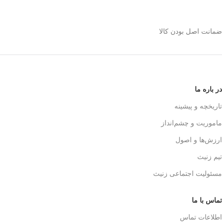
استیل 600 میلی رو
انتخاب کنیم؟
ضمانت اصل بودن کالا
✅
بدنه مقاوم و بادوام – استیل ضدزنگ
🏅
304
✅
حفظ طعم واقعی قهوه – فیلتر 3 لایه
استیل
☕👌
✅
قابل استفاده در خانه، محل کار و
در باره ما
سفر
🚗🏕️
✅
بدون نیاز به دستگاه‌های برقی
تاریخچه و پیشینه
گران‌قیمت
💰
ماموریت و چشم‌انداز
✅
قهوه‌سازی به سبک حرفه‌ای‌ها – لذت
یه دم‌آوری واقعی!
🎩☕
ارزش‌ها و اصول
تیم زنیث
مسئولیت اجتماعی زنیث
تماس با ما
اطلاعات تماس