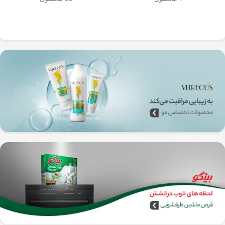
به‌راحتی جدا می‌شن و تمیز می‌شن
🧼
آشپزخانه شما تضمین
🚿
می‌کند.
✅
بدون نیاز به برق و دستگاه‌های
گران‌قیمت
–
همه‌جا، حتی تو سفر هم
می‌تونی ازش استفاده کنی!
🚗🏕️
🛠️
چطور از فرنچ پرس
استیل استفاده کنیم؟
1️⃣
پودر قهوه آسیاب متوسط
(حدود
10
تا 15 گرم برای هر فنجان
) رو داخل
فرنچ پرس بریز. 🌰☕
2️⃣
آب داغ (نه جوش!)
با دمای حدود
90
درجه سانتی‌گراد
رو اضافه کن. ♨️
3️⃣ قهوه رو
به‌آرومی هم بزن
تا طعم و
عطرش آزاد بشه. 🌀
4️⃣ درب فرنچ پرس رو بذار و
3 تا 5
دقیقه صبر کن
تا عصاره قهوه به خوبی
خارج بشه. ⏳
5️⃣
اهرم استیل رو آروم و یکنواخت
فشار بده
تا قهوه آماده سرو بشه. 🤏
6️⃣
تمام شد!
حالا قهوه‌ی دمی