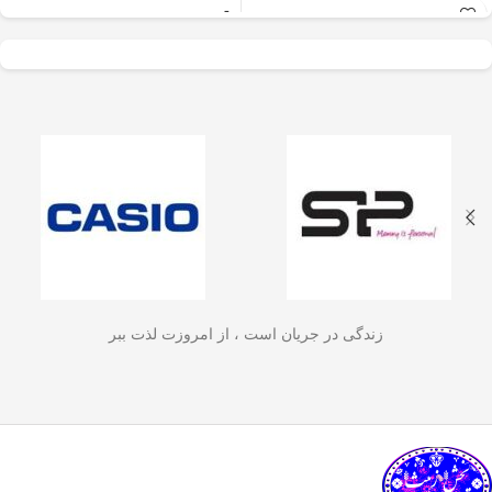
عالی برای آسیاب سریع
✅
جنس بدنه از استیل ضدزنگ 304
–
و یکنواخت دانه‌های
مقاوم، بادوام و لاکچری!
🏆💪
✅
ظرفیت 600 میلی‌لیتر
– مناسب برای
قهوه، ادویه‌جات، شکر
3 تا 4 فنجان قهوه تازه
☕☕☕
و آجیل
است. دستگاه
✅
فیلتر استیل 3 لایه
–
جلوگیری از ورود
ذرات قهوه به نوشیدنی
🏅🛡️
دارای طراحی ایمن
✅
حفظ دمای قهوه برای مدت
(فعال شدن با فشار
طولانی‌تر
–
دیگه لازم نیست قهوه‌ات
زود سرد بشه!
🔥♨️
درب) و بدنه‌ای مقاوم و
✅
قابل استفاده برای قهوه، چای و
سبک است که استفاده
انواع دمنوش گیاهی
🍃🍵
✅
دسته‌ی عایق حرارت
–
برای راحتی
آسان و حفظ تازگی
بیشتر و جلوگیری از سوختگی
🤲🔥
مواد غذایی را در
✅
شستشوی راحت و سریع
–
قطعاتش
زندگی در جریان است ، از امروزت لذت ببر
به‌راحتی جدا می‌شن و تمیز می‌شن
🧼
آشپزخانه شما تضمین
🚿
می‌کند.
✅
بدون نیاز به برق و دستگاه‌های
گران‌قیمت
–
همه‌جا، حتی تو سفر هم
link happy luke
می‌تونی ازش استفاده کنی!
🚗🏕️
🛠️
چطور از فرنچ پرس