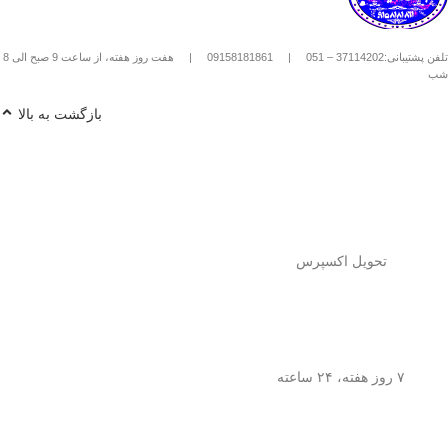
استیل استفاده کنیم؟
1️⃣
پودر قهوه آسیاب متوسط
(حدود
10
تلفن پشتیبانی:37114202 – 051
|
09158181861
|
هفت روز هفته، از ساعت 9 صبح الی 8
تا 15 گرم برای هر فنجان
) رو داخل
شب
فرنچ پرس بریز. 🌰☕
2️⃣
آب داغ (نه جوش!)
با دمای حدود
90
بازگشت به بالا
درجه سانتی‌گراد
رو اضافه کن. ♨️
3️⃣ قهوه رو
به‌آرومی هم بزن
تا طعم و
عطرش آزاد بشه. 🌀
4️⃣ درب فرنچ پرس رو بذار و
3 تا 5
دقیقه صبر کن
تا عصاره قهوه به خوبی
خارج بشه. ⏳
5️⃣
اهرم استیل رو آروم و یکنواخت
فشار بده
تا قهوه آماده سرو بشه. 🤏
تحویل اکسپرس
6️⃣
تمام شد!
حالا قهوه‌ی دمی
خوش‌طعم و عطر خودتو داخل فنجون
بریز و ازش لذت ببر! ☕😍
💡
نکته:
این فرنچ پرس فقط برای قهوه
نیست! می‌تونی باهاش
چای طبیعی و
۷ روز هفته، ۲۴ ساعته
انواع دمنوش‌های گیاهی
هم درست
کنی! 🌿🍵
🎯
چرا فرنچ پرس