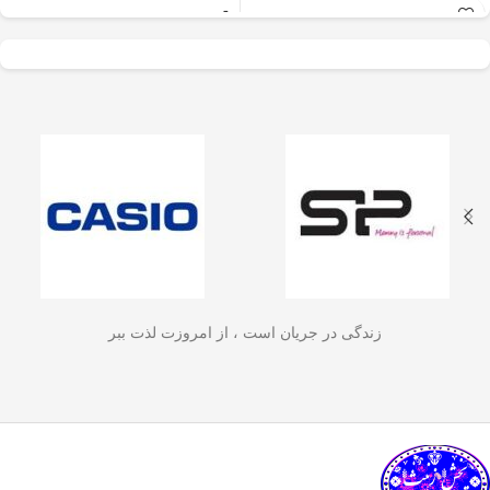
عالی برای آسیاب سریع
✅
جنس بدنه از استیل ضدزنگ 304
–
و یکنواخت دانه‌های
مقاوم، بادوام و لاکچری!
🏆💪
✅
ظرفیت 600 میلی‌لیتر
– مناسب برای
قهوه، ادویه‌جات، شکر
3 تا 4 فنجان قهوه تازه
☕☕☕
و آجیل
است. دستگاه
✅
فیلتر استیل 3 لایه
–
جلوگیری از ورود
ذرات قهوه به نوشیدنی
🏅🛡️
دارای طراحی ایمن
✅
حفظ دمای قهوه برای مدت
(فعال شدن با فشار
طولانی‌تر
–
دیگه لازم نیست قهوه‌ات
زود سرد بشه!
🔥♨️
درب) و بدنه‌ای مقاوم و
✅
قابل استفاده برای قهوه، چای و
سبک است که استفاده
انواع دمنوش گیاهی
🍃🍵
✅
دسته‌ی عایق حرارت
–
برای راحتی
آسان و حفظ تازگی
بیشتر و جلوگیری از سوختگی
🤲🔥
مواد غذایی را در
✅
شستشوی راحت و سریع
–
قطعاتش
زندگی در جریان است ، از امروزت لذت ببر
به‌راحتی جدا می‌شن و تمیز می‌شن
🧼
آشپزخانه شما تضمین
🚿
می‌کند.
✅
بدون نیاز به برق و دستگاه‌های
گران‌قیمت
–
همه‌جا، حتی تو سفر هم
link happy luke
می‌تونی ازش استفاده کنی!
🚗🏕️
🛠️
چطور از فرنچ پرس