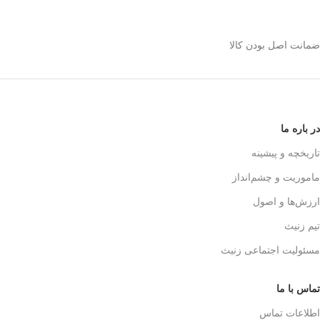
استیل 600 میلی رو
انتخاب کنیم؟
ضمانت اصل بودن کالا
✅
بدنه مقاوم و بادوام – استیل ضدزنگ
🏅
304
✅
حفظ طعم واقعی قهوه – فیلتر 3 لایه
استیل
☕👌
✅
قابل استفاده در خانه، محل کار و
در باره ما
سفر
🚗🏕️
✅
بدون نیاز به دستگاه‌های برقی
تاریخچه و پیشینه
گران‌قیمت
💰
ماموریت و چشم‌انداز
✅
قهوه‌سازی به سبک حرفه‌ای‌ها – لذت
یه دم‌آوری واقعی!
🎩☕
ارزش‌ها و اصول
تیم زنیث
مسئولیت اجتماعی زنیث
تماس با ما
اطلاعات تماس