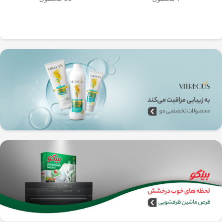
به‌راحتی جدا می‌شن و تمیز می‌شن
🧼
آشپزخانه شما تضمین
🚿
می‌کند.
✅
بدون نیاز به برق و دستگاه‌های
گران‌قیمت
–
همه‌جا، حتی تو سفر هم
می‌تونی ازش استفاده کنی!
🚗🏕️
🛠️
چطور از فرنچ پرس
استیل استفاده کنیم؟
1️⃣
پودر قهوه آسیاب متوسط
(حدود
10
تا 15 گرم برای هر فنجان
) رو داخل
فرنچ پرس بریز. 🌰☕
2️⃣
آب داغ (نه جوش!)
با دمای حدود
90
درجه سانتی‌گراد
رو اضافه کن. ♨️
3️⃣ قهوه رو
به‌آرومی هم بزن
تا طعم و
عطرش آزاد بشه. 🌀
4️⃣ درب فرنچ پرس رو بذار و
3 تا 5
دقیقه صبر کن
تا عصاره قهوه به خوبی
خارج بشه. ⏳
5️⃣
اهرم استیل رو آروم و یکنواخت
فشار بده
تا قهوه آماده سرو بشه. 🤏
6️⃣
تمام شد!
حالا قهوه‌ی دمی