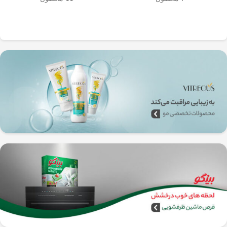
به‌راحتی جدا می‌شن و تمیز می‌شن
🧼
آشپزخانه شما تضمین
🚿
می‌کند.
✅
بدون نیاز به برق و دستگاه‌های
گران‌قیمت
–
همه‌جا، حتی تو سفر هم
می‌تونی ازش استفاده کنی!
🚗🏕️
🛠️
چطور از فرنچ پرس
استیل استفاده کنیم؟
1️⃣
پودر قهوه آسیاب متوسط
(حدود
10
تا 15 گرم برای هر فنجان
) رو داخل
فرنچ پرس بریز. 🌰☕
2️⃣
آب داغ (نه جوش!)
با دمای حدود
90
درجه سانتی‌گراد
رو اضافه کن. ♨️
3️⃣ قهوه رو
به‌آرومی هم بزن
تا طعم و
عطرش آزاد بشه. 🌀
4️⃣ درب فرنچ پرس رو بذار و
3 تا 5
دقیقه صبر کن
تا عصاره قهوه به خوبی
خارج بشه. ⏳
5️⃣
اهرم استیل رو آروم و یکنواخت
فشار بده
تا قهوه آماده سرو بشه. 🤏
6️⃣
تمام شد!
حالا قهوه‌ی دمی