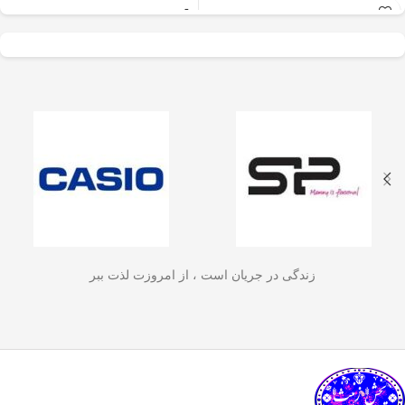
عالی برای آسیاب سریع
✅
جنس بدنه از استیل ضدزنگ 304
–
و یکنواخت دانه‌های
مقاوم، بادوام و لاکچری!
🏆💪
✅
ظرفیت 600 میلی‌لیتر
– مناسب برای
قهوه، ادویه‌جات، شکر
3 تا 4 فنجان قهوه تازه
☕☕☕
و آجیل
است. دستگاه
✅
فیلتر استیل 3 لایه
–
جلوگیری از ورود
ذرات قهوه به نوشیدنی
🏅🛡️
دارای طراحی ایمن
✅
حفظ دمای قهوه برای مدت
(فعال شدن با فشار
طولانی‌تر
–
دیگه لازم نیست قهوه‌ات
زود سرد بشه!
🔥♨️
درب) و بدنه‌ای مقاوم و
✅
قابل استفاده برای قهوه، چای و
سبک است که استفاده
انواع دمنوش گیاهی
🍃🍵
✅
دسته‌ی عایق حرارت
–
برای راحتی
آسان و حفظ تازگی
بیشتر و جلوگیری از سوختگی
🤲🔥
مواد غذایی را در
✅
شستشوی راحت و سریع
–
قطعاتش
زندگی در جریان است ، از امروزت لذت ببر
به‌راحتی جدا می‌شن و تمیز می‌شن
🧼
آشپزخانه شما تضمین
🚿
می‌کند.
✅
بدون نیاز به برق و دستگاه‌های
گران‌قیمت
–
همه‌جا، حتی تو سفر هم
link happy luke
می‌تونی ازش استفاده کنی!
🚗🏕️
🛠️
چطور از فرنچ پرس