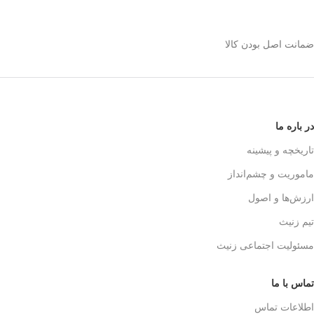
استیل 600 میلی رو
انتخاب کنیم؟
ضمانت اصل بودن کالا
✅
بدنه مقاوم و بادوام – استیل ضدزنگ
🏅
304
✅
حفظ طعم واقعی قهوه – فیلتر 3 لایه
استیل
☕👌
✅
قابل استفاده در خانه، محل کار و
در باره ما
سفر
🚗🏕️
✅
بدون نیاز به دستگاه‌های برقی
تاریخچه و پیشینه
گران‌قیمت
💰
ماموریت و چشم‌انداز
✅
قهوه‌سازی به سبک حرفه‌ای‌ها – لذت
یه دم‌آوری واقعی!
🎩☕
ارزش‌ها و اصول
تیم زنیث
مسئولیت اجتماعی زنیث
تماس با ما
اطلاعات تماس