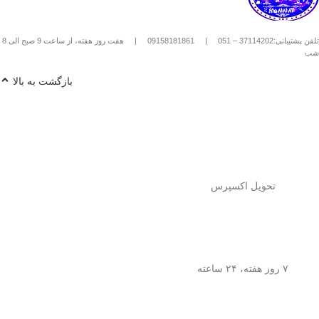
استیل استفاده کنیم؟
1️⃣
پودر قهوه آسیاب متوسط
(حدود
10
تلفن پشتیبانی:37114202 – 051
|
09158181861
|
هفت روز هفته، از ساعت 9 صبح الی 8
تا 15 گرم برای هر فنجان
) رو داخل
شب
فرنچ پرس بریز. 🌰☕
2️⃣
آب داغ (نه جوش!)
با دمای حدود
90
بازگشت به بالا
درجه سانتی‌گراد
رو اضافه کن. ♨️
3️⃣ قهوه رو
به‌آرومی هم بزن
تا طعم و
عطرش آزاد بشه. 🌀
4️⃣ درب فرنچ پرس رو بذار و
3 تا 5
دقیقه صبر کن
تا عصاره قهوه به خوبی
خارج بشه. ⏳
5️⃣
اهرم استیل رو آروم و یکنواخت
فشار بده
تا قهوه آماده سرو بشه. 🤏
تحویل اکسپرس
6️⃣
تمام شد!
حالا قهوه‌ی دمی
خوش‌طعم و عطر خودتو داخل فنجون
بریز و ازش لذت ببر! ☕😍
💡
نکته:
این فرنچ پرس فقط برای قهوه
نیست! می‌تونی باهاش
چای طبیعی و
۷ روز هفته، ۲۴ ساعته
انواع دمنوش‌های گیاهی
هم درست
کنی! 🌿🍵
🎯
چرا فرنچ پرس