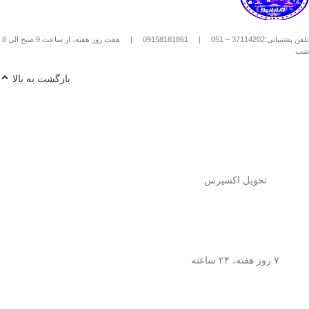
استیل استفاده کنیم؟
1️⃣
پودر قهوه آسیاب متوسط
(حدود
10
تلفن پشتیبانی:37114202 – 051
|
09158181861
|
هفت روز هفته، از ساعت 9 صبح الی 8
تا 15 گرم برای هر فنجان
) رو داخل
شب
فرنچ پرس بریز. 🌰☕
2️⃣
آب داغ (نه جوش!)
با دمای حدود
90
بازگشت به بالا
درجه سانتی‌گراد
رو اضافه کن. ♨️
3️⃣ قهوه رو
به‌آرومی هم بزن
تا طعم و
عطرش آزاد بشه. 🌀
4️⃣ درب فرنچ پرس رو بذار و
3 تا 5
دقیقه صبر کن
تا عصاره قهوه به خوبی
خارج بشه. ⏳
5️⃣
اهرم استیل رو آروم و یکنواخت
فشار بده
تا قهوه آماده سرو بشه. 🤏
تحویل اکسپرس
6️⃣
تمام شد!
حالا قهوه‌ی دمی
خوش‌طعم و عطر خودتو داخل فنجون
بریز و ازش لذت ببر! ☕😍
💡
نکته:
این فرنچ پرس فقط برای قهوه
نیست! می‌تونی باهاش
چای طبیعی و
۷ روز هفته، ۲۴ ساعته
انواع دمنوش‌های گیاهی
هم درست
کنی! 🌿🍵
🎯
چرا فرنچ پرس