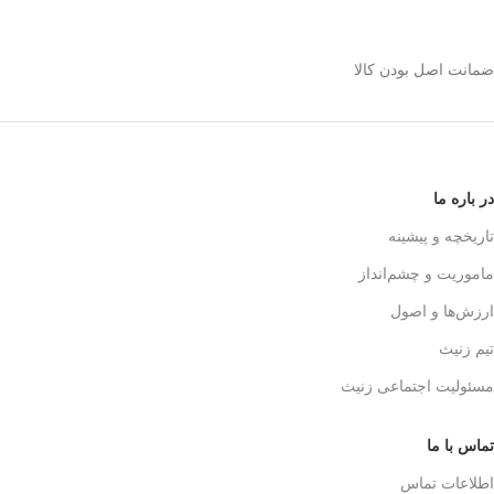
استیل 600 میلی رو
انتخاب کنیم؟
ضمانت اصل بودن کالا
✅
بدنه مقاوم و بادوام – استیل ضدزنگ
🏅
304
✅
حفظ طعم واقعی قهوه – فیلتر 3 لایه
استیل
☕👌
✅
قابل استفاده در خانه، محل کار و
در باره ما
سفر
🚗🏕️
✅
بدون نیاز به دستگاه‌های برقی
تاریخچه و پیشینه
گران‌قیمت
💰
ماموریت و چشم‌انداز
✅
قهوه‌سازی به سبک حرفه‌ای‌ها – لذت
یه دم‌آوری واقعی!
🎩☕
ارزش‌ها و اصول
تیم زنیث
مسئولیت اجتماعی زنیث
تماس با ما
اطلاعات تماس