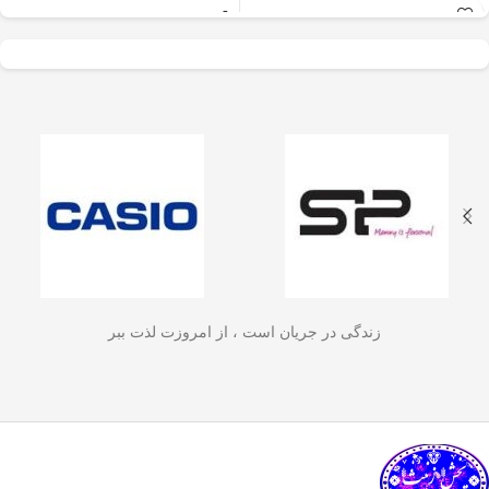
عالی برای آسیاب سریع
✅
جنس بدنه از استیل ضدزنگ 304
–
و یکنواخت دانه‌های
مقاوم، بادوام و لاکچری!
🏆💪
✅
ظرفیت 600 میلی‌لیتر
– مناسب برای
قهوه، ادویه‌جات، شکر
3 تا 4 فنجان قهوه تازه
☕☕☕
و آجیل
است. دستگاه
✅
فیلتر استیل 3 لایه
–
جلوگیری از ورود
ذرات قهوه به نوشیدنی
🏅🛡️
دارای طراحی ایمن
✅
حفظ دمای قهوه برای مدت
(فعال شدن با فشار
طولانی‌تر
–
دیگه لازم نیست قهوه‌ات
زود سرد بشه!
🔥♨️
درب) و بدنه‌ای مقاوم و
✅
قابل استفاده برای قهوه، چای و
سبک است که استفاده
انواع دمنوش گیاهی
🍃🍵
✅
دسته‌ی عایق حرارت
–
برای راحتی
آسان و حفظ تازگی
بیشتر و جلوگیری از سوختگی
🤲🔥
مواد غذایی را در
✅
شستشوی راحت و سریع
–
قطعاتش
زندگی در جریان است ، از امروزت لذت ببر
به‌راحتی جدا می‌شن و تمیز می‌شن
🧼
آشپزخانه شما تضمین
🚿
می‌کند.
✅
بدون نیاز به برق و دستگاه‌های
گران‌قیمت
–
همه‌جا، حتی تو سفر هم
link happy luke
می‌تونی ازش استفاده کنی!
🚗🏕️
🛠️
چطور از فرنچ پرس