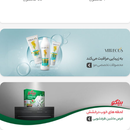
به‌راحتی جدا می‌شن و تمیز می‌شن
🧼
آشپزخانه شما تضمین
🚿
می‌کند.
✅
بدون نیاز به برق و دستگاه‌های
گران‌قیمت
–
همه‌جا، حتی تو سفر هم
می‌تونی ازش استفاده کنی!
🚗🏕️
🛠️
چطور از فرنچ پرس
استیل استفاده کنیم؟
1️⃣
پودر قهوه آسیاب متوسط
(حدود
10
تا 15 گرم برای هر فنجان
) رو داخل
فرنچ پرس بریز. 🌰☕
2️⃣
آب داغ (نه جوش!)
با دمای حدود
90
درجه سانتی‌گراد
رو اضافه کن. ♨️
3️⃣ قهوه رو
به‌آرومی هم بزن
تا طعم و
عطرش آزاد بشه. 🌀
4️⃣ درب فرنچ پرس رو بذار و
3 تا 5
دقیقه صبر کن
تا عصاره قهوه به خوبی
خارج بشه. ⏳
5️⃣
اهرم استیل رو آروم و یکنواخت
فشار بده
تا قهوه آماده سرو بشه. 🤏
6️⃣
تمام شد!
حالا قهوه‌ی دمی