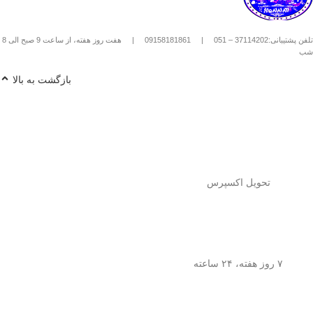
استیل استفاده کنیم؟
1️⃣
پودر قهوه آسیاب متوسط
(حدود
10
تلفن پشتیبانی:37114202 – 051
|
09158181861
|
هفت روز هفته، از ساعت 9 صبح الی 8
تا 15 گرم برای هر فنجان
) رو داخل
شب
فرنچ پرس بریز. 🌰☕
2️⃣
آب داغ (نه جوش!)
با دمای حدود
90
بازگشت به بالا
درجه سانتی‌گراد
رو اضافه کن. ♨️
3️⃣ قهوه رو
به‌آرومی هم بزن
تا طعم و
عطرش آزاد بشه. 🌀
4️⃣ درب فرنچ پرس رو بذار و
3 تا 5
دقیقه صبر کن
تا عصاره قهوه به خوبی
خارج بشه. ⏳
5️⃣
اهرم استیل رو آروم و یکنواخت
فشار بده
تا قهوه آماده سرو بشه. 🤏
تحویل اکسپرس
6️⃣
تمام شد!
حالا قهوه‌ی دمی
خوش‌طعم و عطر خودتو داخل فنجون
بریز و ازش لذت ببر! ☕😍
💡
نکته:
این فرنچ پرس فقط برای قهوه
نیست! می‌تونی باهاش
چای طبیعی و
۷ روز هفته، ۲۴ ساعته
انواع دمنوش‌های گیاهی
هم درست
کنی! 🌿🍵
🎯
چرا فرنچ پرس