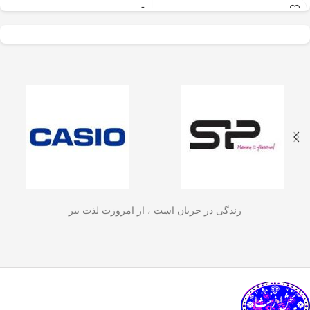
عالی برای آسیاب سریع
✅
جنس بدنه از استیل ضدزنگ 304
–
و یکنواخت دانه‌های
مقاوم، بادوام و لاکچری!
🏆💪
✅
ظرفیت 600 میلی‌لیتر
– مناسب برای
قهوه، ادویه‌جات، شکر
3 تا 4 فنجان قهوه تازه
☕☕☕
و آجیل
است. دستگاه
✅
فیلتر استیل 3 لایه
–
جلوگیری از ورود
ذرات قهوه به نوشیدنی
🏅🛡️
دارای طراحی ایمن
✅
حفظ دمای قهوه برای مدت
(فعال شدن با فشار
طولانی‌تر
–
دیگه لازم نیست قهوه‌ات
زود سرد بشه!
🔥♨️
درب) و بدنه‌ای مقاوم و
✅
قابل استفاده برای قهوه، چای و
سبک است که استفاده
انواع دمنوش گیاهی
🍃🍵
✅
دسته‌ی عایق حرارت
–
برای راحتی
آسان و حفظ تازگی
بیشتر و جلوگیری از سوختگی
🤲🔥
مواد غذایی را در
✅
شستشوی راحت و سریع
–
قطعاتش
زندگی در جریان است ، از امروزت لذت ببر
به‌راحتی جدا می‌شن و تمیز می‌شن
🧼
آشپزخانه شما تضمین
🚿
می‌کند.
✅
بدون نیاز به برق و دستگاه‌های
گران‌قیمت
–
همه‌جا، حتی تو سفر هم
link happy luke
می‌تونی ازش استفاده کنی!
🚗🏕️
🛠️
چطور از فرنچ پرس