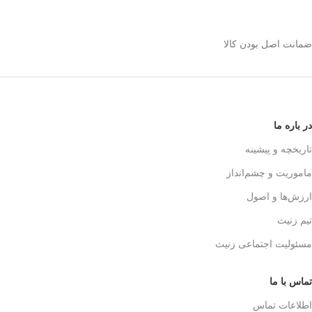
استیل 600 میلی رو
انتخاب کنیم؟
ضمانت اصل بودن کالا
✅
بدنه مقاوم و بادوام – استیل ضدزنگ
🏅
304
✅
حفظ طعم واقعی قهوه – فیلتر 3 لایه
استیل
☕👌
✅
قابل استفاده در خانه، محل کار و
در باره ما
سفر
🚗🏕️
✅
بدون نیاز به دستگاه‌های برقی
تاریخچه و پیشینه
گران‌قیمت
💰
ماموریت و چشم‌انداز
✅
قهوه‌سازی به سبک حرفه‌ای‌ها – لذت
یه دم‌آوری واقعی!
🎩☕
ارزش‌ها و اصول
تیم زنیث
مسئولیت اجتماعی زنیث
تماس با ما
اطلاعات تماس