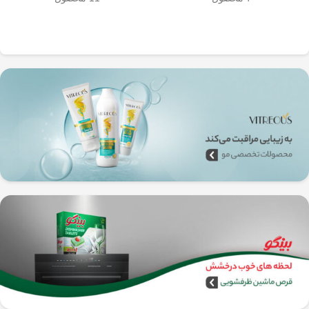
به‌راحتی جدا می‌شن و تمیز می‌شن
🧼
آشپزخانه شما تضمین
🚿
می‌کند.
✅
بدون نیاز به برق و دستگاه‌های
گران‌قیمت
–
همه‌جا، حتی تو سفر هم
می‌تونی ازش استفاده کنی!
🚗🏕️
🛠️
چطور از فرنچ پرس
استیل استفاده کنیم؟
1️⃣
پودر قهوه آسیاب متوسط
(حدود
10
تا 15 گرم برای هر فنجان
) رو داخل
فرنچ پرس بریز. 🌰☕
2️⃣
آب داغ (نه جوش!)
با دمای حدود
90
درجه سانتی‌گراد
رو اضافه کن. ♨️
3️⃣ قهوه رو
به‌آرومی هم بزن
تا طعم و
عطرش آزاد بشه. 🌀
4️⃣ درب فرنچ پرس رو بذار و
3 تا 5
دقیقه صبر کن
تا عصاره قهوه به خوبی
خارج بشه. ⏳
5️⃣
اهرم استیل رو آروم و یکنواخت
فشار بده
تا قهوه آماده سرو بشه. 🤏
6️⃣
تمام شد!
حالا قهوه‌ی دمی