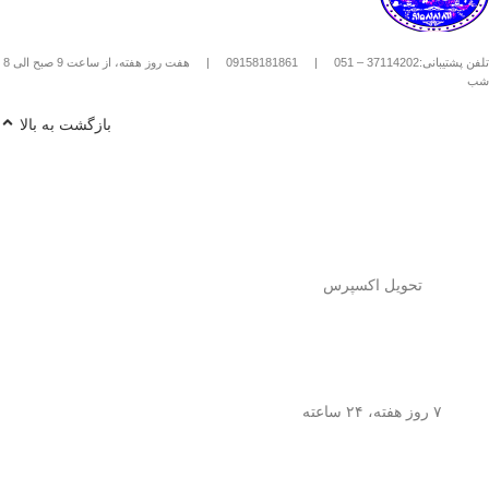
استیل استفاده کنیم؟
1️⃣
پودر قهوه آسیاب متوسط
(حدود
10
تلفن پشتیبانی:37114202 – 051
|
09158181861
|
هفت روز هفته، از ساعت 9 صبح الی 8
تا 15 گرم برای هر فنجان
) رو داخل
شب
فرنچ پرس بریز. 🌰☕
2️⃣
آب داغ (نه جوش!)
با دمای حدود
90
بازگشت به بالا
درجه سانتی‌گراد
رو اضافه کن. ♨️
3️⃣ قهوه رو
به‌آرومی هم بزن
تا طعم و
عطرش آزاد بشه. 🌀
4️⃣ درب فرنچ پرس رو بذار و
3 تا 5
دقیقه صبر کن
تا عصاره قهوه به خوبی
خارج بشه. ⏳
5️⃣
اهرم استیل رو آروم و یکنواخت
فشار بده
تا قهوه آماده سرو بشه. 🤏
تحویل اکسپرس
6️⃣
تمام شد!
حالا قهوه‌ی دمی
خوش‌طعم و عطر خودتو داخل فنجون
بریز و ازش لذت ببر! ☕😍
💡
نکته:
این فرنچ پرس فقط برای قهوه
نیست! می‌تونی باهاش
چای طبیعی و
۷ روز هفته، ۲۴ ساعته
انواع دمنوش‌های گیاهی
هم درست
کنی! 🌿🍵
🎯
چرا فرنچ پرس