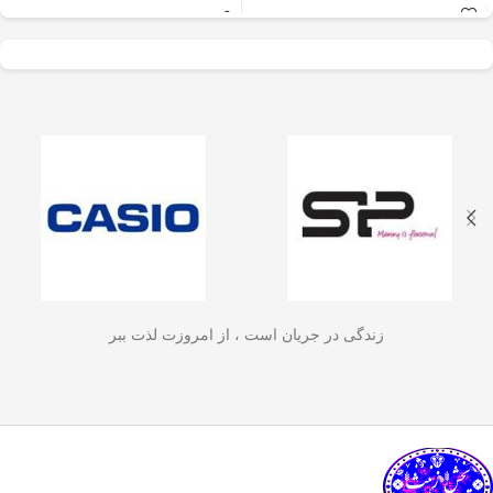
عالی برای آسیاب سریع
✅
جنس بدنه از استیل ضدزنگ 304
–
و یکنواخت دانه‌های
مقاوم، بادوام و لاکچری!
🏆💪
✅
ظرفیت 600 میلی‌لیتر
– مناسب برای
قهوه، ادویه‌جات، شکر
3 تا 4 فنجان قهوه تازه
☕☕☕
و آجیل
است. دستگاه
✅
فیلتر استیل 3 لایه
–
جلوگیری از ورود
ذرات قهوه به نوشیدنی
🏅🛡️
دارای طراحی ایمن
✅
حفظ دمای قهوه برای مدت
(فعال شدن با فشار
طولانی‌تر
–
دیگه لازم نیست قهوه‌ات
زود سرد بشه!
🔥♨️
درب) و بدنه‌ای مقاوم و
✅
قابل استفاده برای قهوه، چای و
سبک است که استفاده
انواع دمنوش گیاهی
🍃🍵
✅
دسته‌ی عایق حرارت
–
برای راحتی
آسان و حفظ تازگی
بیشتر و جلوگیری از سوختگی
🤲🔥
مواد غذایی را در
✅
شستشوی راحت و سریع
–
قطعاتش
زندگی در جریان است ، از امروزت لذت ببر
به‌راحتی جدا می‌شن و تمیز می‌شن
🧼
آشپزخانه شما تضمین
🚿
می‌کند.
✅
بدون نیاز به برق و دستگاه‌های
گران‌قیمت
–
همه‌جا، حتی تو سفر هم
link happy luke
می‌تونی ازش استفاده کنی!
🚗🏕️
🛠️
چطور از فرنچ پرس