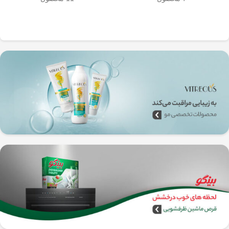
به‌راحتی جدا می‌شن و تمیز می‌شن
🧼
آشپزخانه شما تضمین
🚿
می‌کند.
✅
بدون نیاز به برق و دستگاه‌های
گران‌قیمت
–
همه‌جا، حتی تو سفر هم
می‌تونی ازش استفاده کنی!
🚗🏕️
🛠️
چطور از فرنچ پرس
استیل استفاده کنیم؟
1️⃣
پودر قهوه آسیاب متوسط
(حدود
10
تا 15 گرم برای هر فنجان
) رو داخل
فرنچ پرس بریز. 🌰☕
2️⃣
آب داغ (نه جوش!)
با دمای حدود
90
درجه سانتی‌گراد
رو اضافه کن. ♨️
3️⃣ قهوه رو
به‌آرومی هم بزن
تا طعم و
عطرش آزاد بشه. 🌀
4️⃣ درب فرنچ پرس رو بذار و
3 تا 5
دقیقه صبر کن
تا عصاره قهوه به خوبی
خارج بشه. ⏳
5️⃣
اهرم استیل رو آروم و یکنواخت
فشار بده
تا قهوه آماده سرو بشه. 🤏
6️⃣
تمام شد!
حالا قهوه‌ی دمی