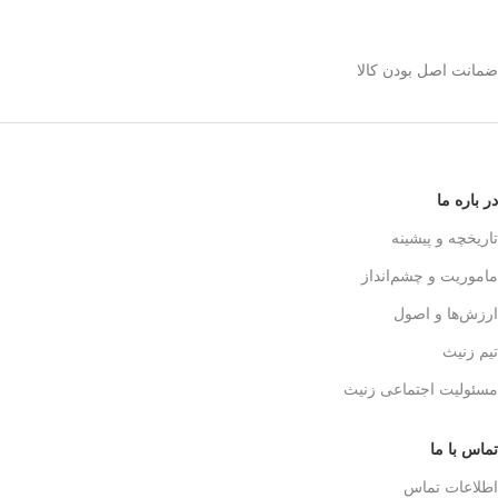
استیل 600 میلی رو
انتخاب کنیم؟
ضمانت اصل بودن کالا
✅
بدنه مقاوم و بادوام – استیل ضدزنگ
🏅
304
✅
حفظ طعم واقعی قهوه – فیلتر 3 لایه
استیل
☕👌
✅
قابل استفاده در خانه، محل کار و
در باره ما
سفر
🚗🏕️
✅
بدون نیاز به دستگاه‌های برقی
تاریخچه و پیشینه
گران‌قیمت
💰
ماموریت و چشم‌انداز
✅
قهوه‌سازی به سبک حرفه‌ای‌ها – لذت
یه دم‌آوری واقعی!
🎩☕
ارزش‌ها و اصول
تیم زنیث
مسئولیت اجتماعی زنیث
تماس با ما
اطلاعات تماس