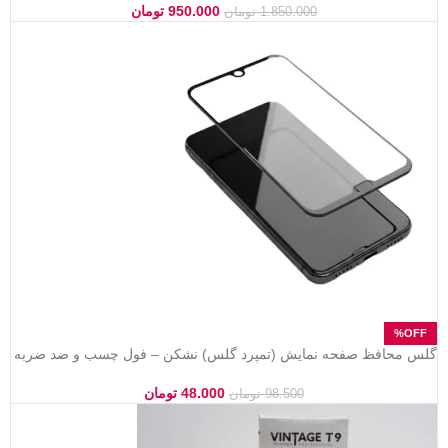
950.000
تومان
1.850.000
تومان
گلس محافظ صفحه نمایش (تمپرد گلس) نشکن – فول چسب و ضد ضربه
– مناسب برای مدل‌های منتخب Samsung, Xiaomi, Redmi و Honor
48.000
تومان
98.500
تومان