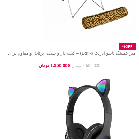
میز کمپینگ تاشو ادریک (Edrik) – کیف دار و سبک، پرتابل و مقاوم برای
سفر و طبیعت‌گردی
1.950.000
تومان
2.500.000
تومان