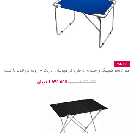
میز تاشو کمپینگ و سفری 8 فنره ترامپولینی ادریک – رویه برزنتی، با کیف
حمل مخصوص
1.850.000
تومان
2.850.000
تومان