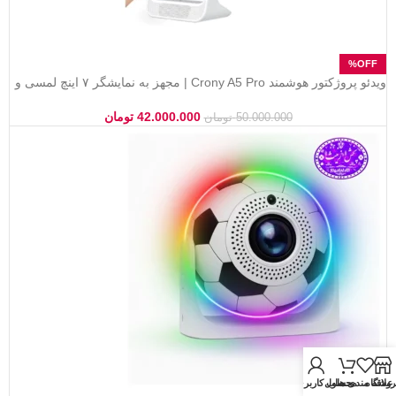
ویدئو پروژکتور هوشمند Crony A5 Pro | مجهز به نمایشگر ۷ اینچ لمسی و
حافظه ۳۲ گیگ
42.000.000
تومان
50.000.000
تومان
روشگاه
علاقه مندی ها
محصول
حساب کاربری من