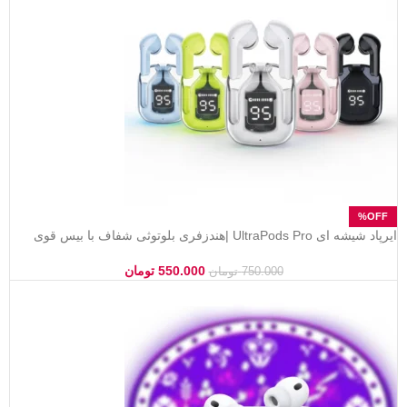
ایرپاد شیشه ای UltraPods Pro |هندزفری بلوتوثی شفاف با بیس قوی
550.000
تومان
750.000
تومان