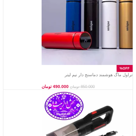
تراول ماگ هوشمند دماسنج دار نیم لیتر
490.000
تومان
850.000
تومان