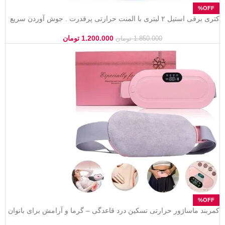
کتری برقی استیل ۲ لیتری با المنت حرارتی پرقدرت . جوش آوردن سریع
آب، دارای سیستم قطع کن خودکار و بدنه تمام استیل ضد زنگ
1.200.000
تومان
1.850.000
تومان
کمربند ماساژور حرارتی تسکین درد قاعدگی – گرما و آرامش برای بانوان
در دوران پریود