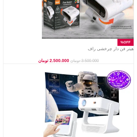
هیتر فن دار چرخشی راف
2.500.000
تومان
3.500.000
تومان