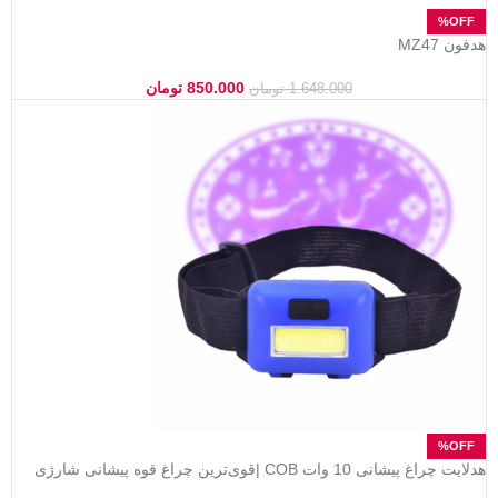
هدفون MZ47
850.000
تومان
1.648.000
تومان
هدلایت چراغ پیشانی 10 وات COB |قوی‌ترین چراغ قوه پیشانی شارژی