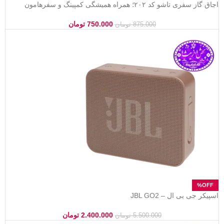
اجاق گاز سفری تاشو کد ۲۰۲؛ همراه همیشگی کمپینگ و سفرهامون
750.000
تومان
875.000
تومان
اسپیکر جی بی ال – JBL GO2
2.400.000
تومان
5.500.000
تومان