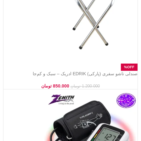
صندلی تاشو سفری (پارکی) EDRIK ادریک – سبک و کم‌جا
850.000
تومان
1.200.000
تومان