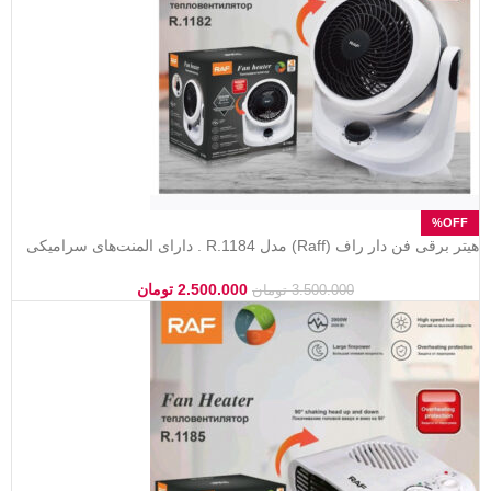
هیتر برقی فن دار راف (Raff) مدل R.1184 . دارای المنت‌های سرامیکی
(PTC)، گرمایش سریع و ۳ حالت تنظیم دما. کم صدا،.
2.500.000
تومان
3.500.000
تومان