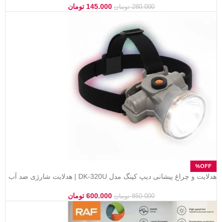
145.000
تومان
280.000
تومان
هدلایت و چراغ پیشانی دیپ کینگ مدل DK-320U | هدلایت شارژی ضد آب
و سبک
600.000
تومان
850.000
تومان