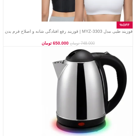
قوزبند طبی مدل MYZ-3303 | قوزبند رفع افتادگی شانه و اصلاح فرم بدن
650.000
تومان
748.000
تومان