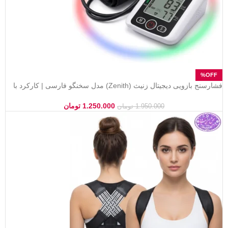
فشارسنج بازویی دیجیتال زنیث (Zenith) مدل سخنگو فارسی | کارکرد با
برق و باتری
1.250.000
تومان
1.950.000
تومان