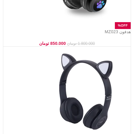
هدفون MZ023
850.000
تومان
1.800.000
تومان