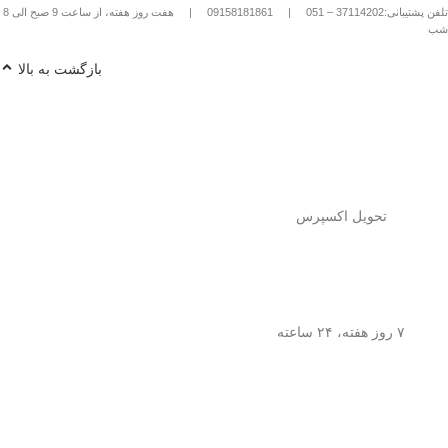
تلفن پشتیبانی:37114202 – 051
|
09158181861
|
هفت روز هفته، از ساعت 9 صبح الی 8
شب
بازگشت به بالا
تحویل اکسپرس
۷ روز هفته، ۲۴ ساعته