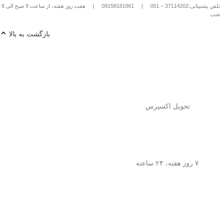
تلفن پشتیبانی:37114202 – 051
|
09158181861
|
هفت روز هفته، از ساعت 9 صبح الی 8
شب
بازگشت به بالا
تحویل اکسپرس
۷ روز هفته، ۲۴ ساعته